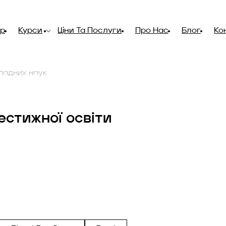
ір
Курси
Ціни Та Послуги
Про Нас
Блог
Ко
ладних наук
естижної освіти