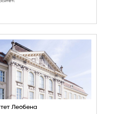
ерситеті.
итет Леобена