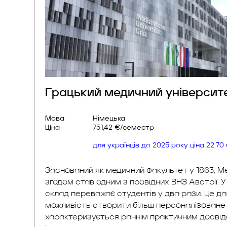
Грацький медичний університ
Мова
Німецька
Ціна
751,42 €/семестр
для українців до 2025 року ціна 22.7
Заснований як медичний факультет у 1863, Med
згодом став одним з провідних ВНЗ Австрії. У
склад переважає студентів у два рази. Це д
можливість створити більш персоналізоване 
характеризується раннім практичним досвід