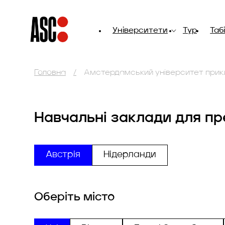
Університети
Тур
Таб
Головна
Амстердамський університет прик
Навчальні заклади для пр
Австрія
Нідерланди
Оберіть місто