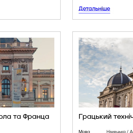
Детальніше
ДАРУЄМО ЧЕК-ЛИСТ
шного вступу в Австрію за підписку на на
арла та Франца
Грацький техні