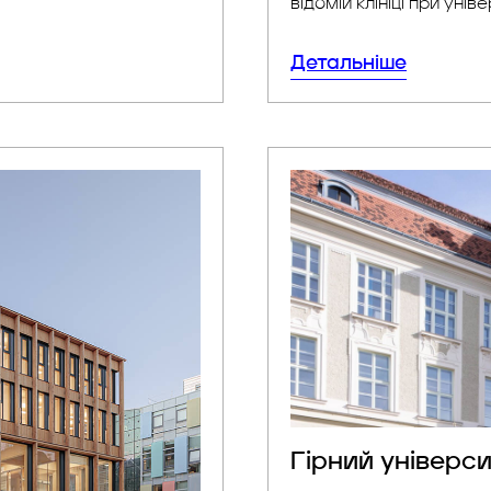
відомій клініці при унів
Детальніше
Гірний універс