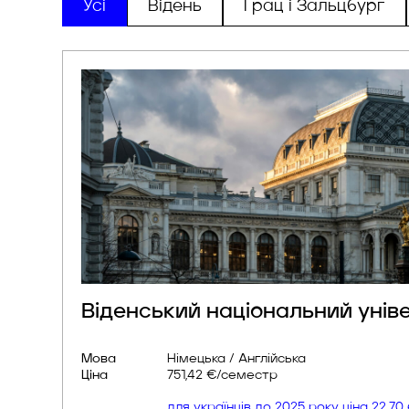
Усі
Відень
Грац і Зальцбург
Віденський національний унів
Мова
Німецька / Англійська
Ціна
751,42 €/семестр
для українців до 2025 року ціна 22.7