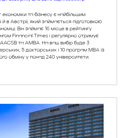
т економіки та бізнесу є найбільшим
і й в Австрії, який займається підготовкою
кономіці. Він займає 16 місце в рейтингу
гом Financial Times і регулярно отримує
, AACSB та AMBA. На ваш вибір буде 3
терських, 5 докторських і 10 програм MBA із
го обміну у понад 240 університети.