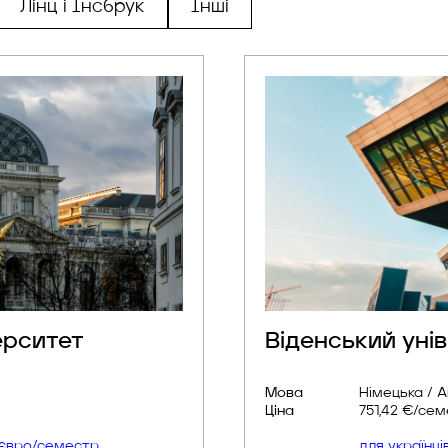
Лінц і Інсбрук
Інші
ерситет
Віденський уні
Мова
Німецька / 
Ціна
751,42 €/се
0 євро/семестр
для українц