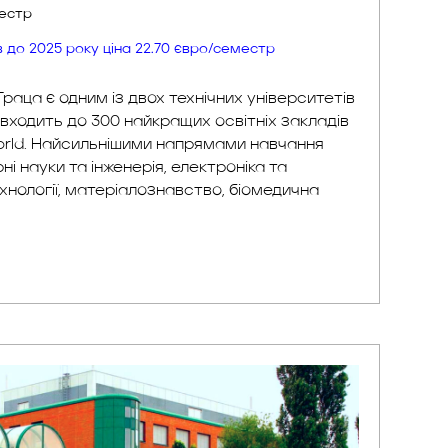
Англійська
местр
ів до 2025 року ціна 22.70 євро/семестр
Граца є одним із двох технічних університетів
ін входить до 300 найкращих освітніх закладів
World. Найсильнішими напрямами навчання
і науки та інженерія, електроніка та
ехнології, матеріалознавство, біомедична