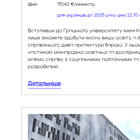
Мова
Німецька / Англійська
Ціна
751,42 €/семестр
для українців до 2025 року ціна 22.7
Вступивши до Грацького університету імені К
лише зможете здобути якісну вищу освіту, а 
справжнього дива архітектури бароко. У нь
частиною міжнародної освітньої та дослідниц
маємо справу з соціальними, політичними та
розробками.
Детальніше