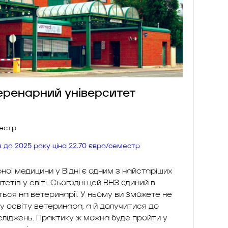
теренарний університет
местр
ів до 2025 року ціна 22.70 євро/семестр
ної медицини у Відні є одним з найстаріших
етів у світі. Сьогодні цей ВНЗ єдиний в
ється на ветеринарії. У ньому ви зможете не
у освіту ветеринара, а й долучитися до
сліджень. Практику ж можна буде пройти у