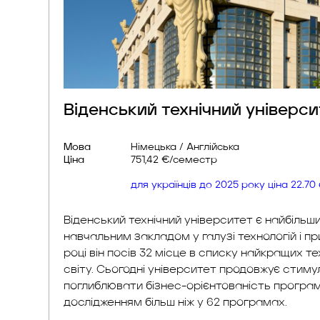
Віденський технічний універси
Мова
Німецька / Англійська
Ціна
751,42 €/семестр
для українців до 2025 року ціна 22.7
Віденський технічний університет є найбіль
навчальним закладом у галузі технологій і пр
році він посів 32 місце в списку найкращих те
світу. Сьогодні університет продовжує стимул
поглиблювати бізнес-орієнтованість програм
дослідженням більш ніж у 62 програмах.