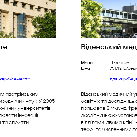
тет
Віденський ме
Мова
Німецька
Ціна
751,42 €/се
0 євро/семестр
для українц
шим австрійським
Віденський медичний у
иродничих наук. У 2005
освітніх та дослідниць
хнічних університетів
працював Зигмунд Фре
ювати інновації,
дослідницькою установ
 та сприяти
відділами, двома кліні
та численними лабора