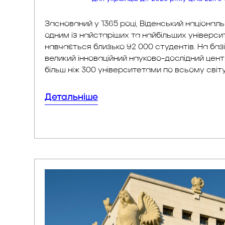
Заснований у 1365 році, Віденський націонал
одним із найстаріших та найбільших універси
навчається близько 92 000 студентів. На баз
великий інноваційний науково-дослідний центр
ніж 300 університетами по всьому світу.
Детальніше