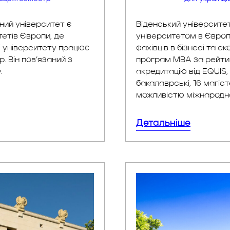
ьний університет є
Віденський університе
тетів Європи, де
університетом в Європ
і університету працює
фахівців в бізнесі та е
. Він пов’язаний з більш
програм MBA за рейтин
акредитацію від EQUIS
бакалаврські, 16 магіс
можливістю міжнародно
Детальніше