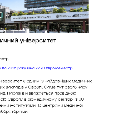
дичний університет
местр
ів до 2025 року ціна 22.70 євро/семестр
ніверситет є одним із найдавніших медичних
ких закладів у Європі. Саме тут свого часу
йд. Наразі він вважається провідною
ою Європи в біомедичному секторі із 30
чними інститутами, 13 центрами медичної теорії
торіями.