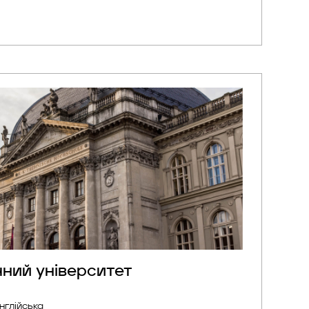
ші новини
чний університет