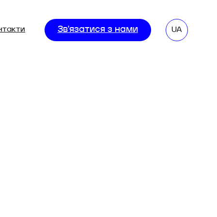
нтакти
Зв'язатися з нами
UA