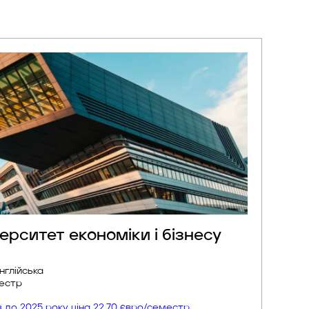
верситет економіки і бізнесу
Англійська
местр
ів до 2025 року ціна 22.70 євро/семестр