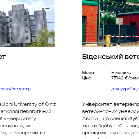
ет
Віденський ве
Мова
Німецька
Ціна
751,42 €/се
0 євро/семестр
для українц
ical University of Graz
Університет ветеринар
 закладі педагогічний
ветеринарних університ
ає університету
Австрії, що спеціалізу
навчання, яке
тільки здобувають вищ
ом, семінарами та
провідних наукових до