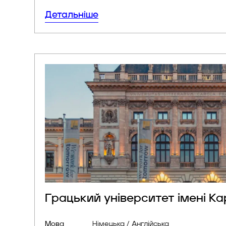
Детальніше
Для успі
Грацький університет імені К