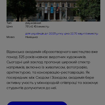
Тип
Державний
Ціна
751,42 €/семестр
для українців до 2025 року ціна 22.70 євро/семестр
Мова
Німецька
Віденська академія образотворчого мистецтва вже
понад 325 років навчає видатних художників.
Сьогодні цей заклад пропонує широкий спектр
напрямків, включно із живописом, фотографію,
архітектурою, та консервацію-реставрацію. Як
посередник між Сходом і Заходом, академія бере
активну участь у міжнародній співпраці та заохочує
студентів долучатися до неї.