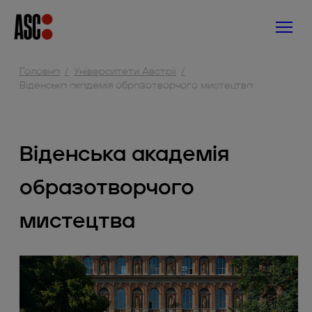
Головна
Університети Австрії
Віденська академія образотворчого мистецтва
Віденська академія
образотворчого
мистецтва