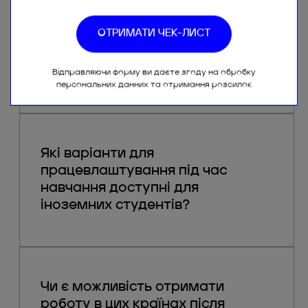
Чи надають університети місце у
гуртожитку студентам?
Відправляючи форму ви даєте згоду на обробку
персональних данних та отримання розсилок
Які варіанти для
працевлаштування під час
навчання доступні для
іноземних студентів?
Чи є можливість отримати
роботу в цих країнах після