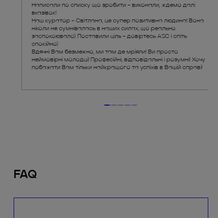
Написали по списку що зробити – виконали, ждемо далі
вказівок!
Наш куратор – Світлана, це супер позитивна людина! Вона
ніколи не сумнівалась в наших силах, що реально
заспокоювало) Поставили ціль – довіртесь ASC і спіть
спокійно)
Вдячні Вам безмежно, ми там де мріяли! Ви просто
неймовірні молодці! Професійні, відповідальні і розумні! Хочу
побажати Вам тільки найкращого та успіхів в Вашій справі!
FAQ