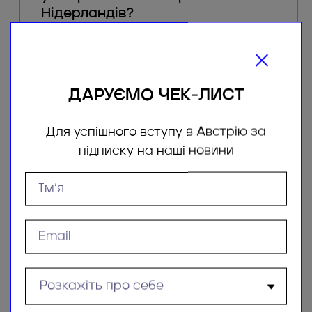
Нідерландів?
ДАРУЄМО ЧЕК-ЛИСТ
Який рівень з німецької та
англійської мов повинні бути на
момент вступу до ВНЗ Австрії та
Для успішного вступу в Австрію за
Нідерландів?
підписку на наші новини
Чи є можливість навчатися
англійською мовою в
австрійських та нідерландських
університетах?