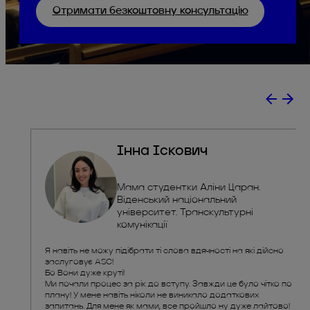
Отримати безкоштовну консультацію
Інна Іскович
Мама студентки Аліни Царан.
Віденський національний
університет. Транскультурні
комунікації
Я навіть не можу підібрати ті слова вдячності на які дійсно
заслуговує ASC!
Бо Вони дуже круті!
Ми почали процес за рік до вступу. Завжди це було чітко по
плану! У мене навіть ніколи не виникало додаткових
запитань. Для мене як мами, все пройшло ну дуже лайтово!